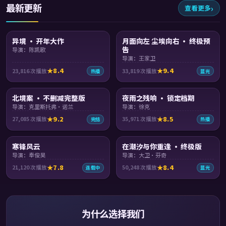
最新更新
查看更多
99:07
99:16
异境 · 开年大作
月面向左 尘埃向右 · 终极预
告
导演：陈凯歌
导演：王家卫
8.4
9.4
23,816
次播放
33,819
次播放
热播
蓝光
99:54
99:09
北境案 · 不删减完整版
夜雨之残响 · 锁定档期
导演：克里斯托弗·诺兰
导演：徐克
9.2
8.5
27,085
次播放
35,971
次播放
完结
热播
99:17
99:23
寒锋风云
在潮汐与你重逢 · 终极版
导演：奉俊昊
导演：大卫·芬奇
7.8
8.4
21,120
次播放
50,248
次播放
连载中
蓝光
为什么选择我们