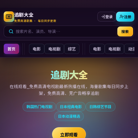
追剧大全
登录
注册
免费高清剧集 · 每日同步更新
搜索
首页
电影
电视剧
综艺
电影
电视剧
动漫
追剧大全
追剧大全
在线观看_免费高清电视剧最新
热播在线，海量剧集每日同步上
架，免费高清、无广告畅享追剧
韩国热门电视剧
日本经典电影
日韩综艺节目
日本动漫精选
立即观看