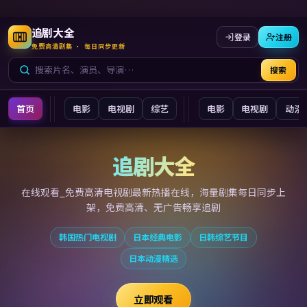
追剧大全
登录
注册
免费高清剧集 · 每日同步更新
搜索
首页
电影
电视剧
综艺
电影
电视剧
动漫
追剧大全
追剧大全
在线观看_免费高清电视剧最新
热播在线，海量剧集每日同步上
架，免费高清、无广告畅享追剧
韩国热门电视剧
日本经典电影
日韩综艺节目
日本动漫精选
立即观看