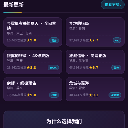
最新更新
查看更多
91:58
91:55
与霓虹有关的夏天 · 全网首
异境的猎局
映
导演：郭帆
导演：大卫·芬奇
9.0
7.7
10,463
次播放
97,699
次播放
高分
4K
99:13
99:59
银翼的终章 · 4K修复版
狂潮信号 · 高清正版
导演：李安
导演：黑泽明
8.8
6.7
27,942
次播放
68,394
次播放
IMAX
高分
99:07
99:39
余烬 · 终极预告
危城与深海
导演：姜文
导演：管虎
9.0
9.1
79,356
次播放
40,674
次播放
独播
连载中
为什么选择我们