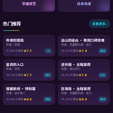
华语综艺
日本动漫
热门推荐
查看更多
91:55
99:29
异境的猎局
远山的追凶 · 票房口碑双爆
导演：郭帆
导演：克里斯托弗·诺兰
7.7
7.4
97,699
次播放
96,878
次播放
4K
院线
93:57
99:26
蓝调的入口
逆光镇 · 全程高燃
导演：徐克
导演：滨口龙介
7.7
7.0
96,764
次播放
95,854
次播放
高分
杜比
99:31
99:21
银翼航线 · 特别篇
狂潮局 · 全程高燃
导演：岩井俊二
导演：克里斯托弗·诺兰
6.5
8.4
95,848
次播放
95,194
次播放
院线
院线