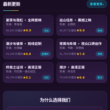
最新更新
查看更多
99:32
99:36
夏夜与霓虹 · 全网首映
远山任务 · 震撼上映
导演：奉俊昊
导演：北野武
6.9
9.0
80,847
次播放
94,977
次播放
杜比
院线
99:30
99:02
潮汐与彼岸 · 院线巨制
夜雨与异境 · 观众口碑佳作
导演：杜琪峰
导演：韦斯·安德森
6.8
7.6
56,208
次播放
61,763
次播放
连载中
完结
93:07
99:51
终局之证词 · 高清正版
潮汐 · 高清正版
导演：丹尼斯·维伦纽瓦
导演：李沧东
8.1
6.6
46,788
次播放
79,506
次播放
杜比
蓝光
为什么选择我们