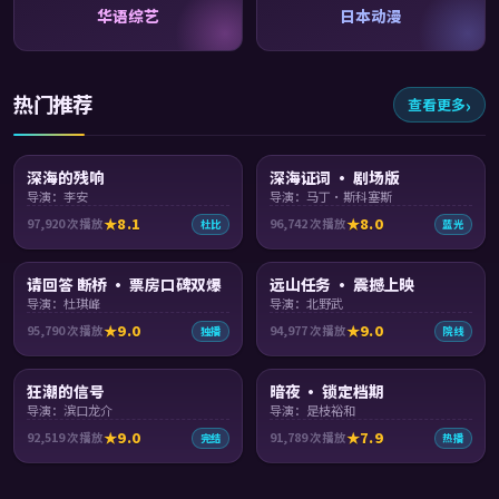
华语综艺
日本动漫
热门推荐
查看更多
99:13
99:31
深海的残响
深海证词 · 剧场版
导演：李安
导演：马丁·斯科塞斯
8.1
8.0
97,920
次播放
96,742
次播放
杜比
蓝光
99:42
99:36
请回答 断桥 · 票房口碑双爆
远山任务 · 震撼上映
导演：杜琪峰
导演：北野武
9.0
9.0
95,790
次播放
94,977
次播放
独播
院线
99:48
99:49
狂潮的信号
暗夜 · 锁定档期
导演：滨口龙介
导演：是枝裕和
9.0
7.9
92,519
次播放
91,789
次播放
完结
热播