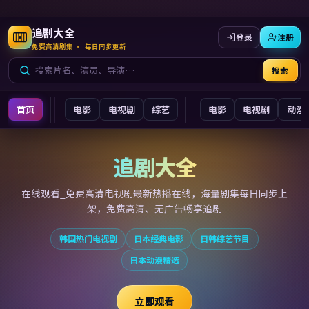
追剧大全
登录
注册
免费高清剧集 · 每日同步更新
搜索
首页
电影
电视剧
综艺
电影
电视剧
动漫
追剧大全
追剧大全
在线观看_免费高清电视剧最新
热播在线，海量剧集每日同步上
架，免费高清、无广告畅享追剧
韩国热门电视剧
日本经典电影
日韩综艺节目
日本动漫精选
立即观看